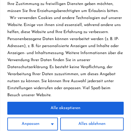
Ihre Zustimmung zu freiwilligen Diensten geben möchten,
Flügel & Pianos
müssen Sie Ihre Erziehungsberechtigten um Erlaubnis bitten.
Restaurierung
Wir verwenden Cookies und andere Technologien auf unserer
Website. Einige von ihnen sind essenziell, während andere uns
Vermietung
helfen, diese Website und Ihre Erfahrung zu verbessern.
Personenbezogene Daten können verarbeitet werden (z. B. IP-
Klavierbau seit 1984
Adressen), z. B. für personalisierte Anzeigen und Inhalte oder
Datenschutzerklärung
Anzeigen- und Inhaltsmessung. Weitere Informationen über die
Verwendung Ihrer Daten finden Sie in unserer
Kontakt & Impressum
Datenschutzerklärung. Es besteht keine Verpflichtung, der
Verarbeitung Ihrer Daten zuzustimmen, um dieses Angebot
nutzen zu können. Sie können Ihre Auswahl jederzeit unter
Projekte
Einstellungen widerrufen oder anpassen. Viel Spaß beim
Besuch unserer Website.
Alle akzeptieren
Anpassen
Alles ablehnen
© 2026 Taste Klavierbau Ralf Winkels