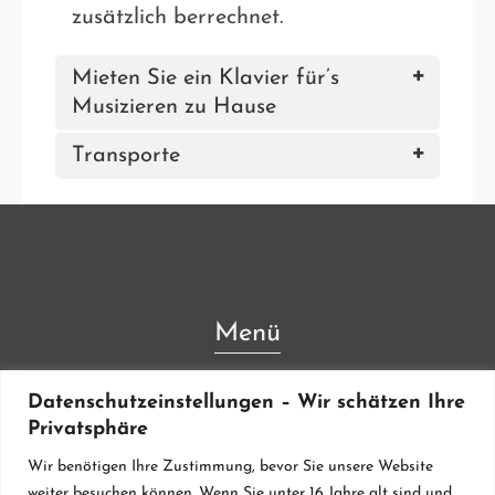
zusätzlich berrechnet.
Mieten Sie ein Klavier für’s
Musizieren zu Hause
Transporte
Menü
Lieferanten & Material
Datenschutzeinstellungen – Wir schätzen Ihre
Privatsphäre
Werkstatt
Wir benötigen Ihre Zustimmung, bevor Sie unsere Website
Klavierstimmung
weiter besuchen können. Wenn Sie unter 16 Jahre alt sind und