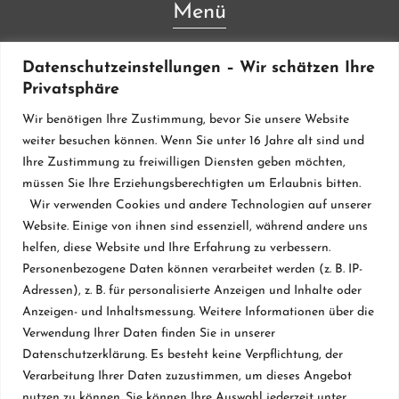
Menü
Lieferanten & Material
Datenschutzeinstellungen – Wir schätzen Ihre
Privatsphäre
Werkstatt
Wir benötigen Ihre Zustimmung, bevor Sie unsere Website
Klavierstimmung
weiter besuchen können. Wenn Sie unter 16 Jahre alt sind und
Ihre Zustimmung zu freiwilligen Diensten geben möchten,
Flügel & Pianos
müssen Sie Ihre Erziehungsberechtigten um Erlaubnis bitten.
Restaurierung
Wir verwenden Cookies und andere Technologien auf unserer
Website. Einige von ihnen sind essenziell, während andere uns
Vermietung
helfen, diese Website und Ihre Erfahrung zu verbessern.
Personenbezogene Daten können verarbeitet werden (z. B. IP-
Klavierbau seit 1984
Adressen), z. B. für personalisierte Anzeigen und Inhalte oder
Datenschutzerklärung
Anzeigen- und Inhaltsmessung. Weitere Informationen über die
Verwendung Ihrer Daten finden Sie in unserer
Kontakt & Impressum
Datenschutzerklärung. Es besteht keine Verpflichtung, der
Verarbeitung Ihrer Daten zuzustimmen, um dieses Angebot
nutzen zu können. Sie können Ihre Auswahl jederzeit unter