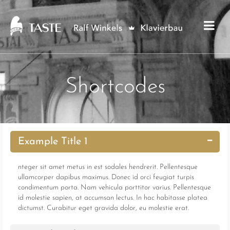
Shortcodes
Example Title 1
nteger sit amet metus in est sodales hendrerit. Pellentesque
ullamcorper dapibus maximus. Donec id orci feugiat turpis
condimentum porta. Nam vehicula porttitor varius. Pellentesque
id molestie sapien, at accumsan lectus. In hac habitasse platea
dictumst. Curabitur eget gravida dolor, eu molestie erat.