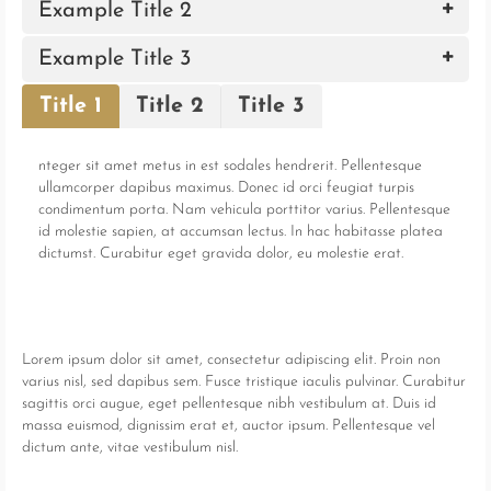
Example Title 2
Example Title 3
Title 1
Title 2
Title 3
nteger sit amet metus in est sodales hendrerit. Pellentesque
ullamcorper dapibus maximus. Donec id orci feugiat turpis
condimentum porta. Nam vehicula porttitor varius. Pellentesque
id molestie sapien, at accumsan lectus. In hac habitasse platea
dictumst. Curabitur eget gravida dolor, eu molestie erat.
Lorem ipsum dolor sit amet, consectetur adipiscing elit. Proin non
varius nisl, sed dapibus sem. Fusce tristique iaculis pulvinar. Curabitur
sagittis orci augue, eget pellentesque nibh vestibulum at. Duis id
massa euismod, dignissim erat et, auctor ipsum. Pellentesque vel
dictum ante, vitae vestibulum nisl.