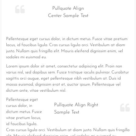
Pullquote Align
Center Sample Text
Pellentesque eget cursus dolor, in dictum metus. Fusce vitae pretium
lacus, id faucibus ligula. Cras cursus ligula orci. Vestibulum at diam
justo. Nullam quis fringilla elit. Mauris eleifend dignissim enim, vel
sodales mi euismod eu.
Lorem ipsum dolor sit amet, consectetur adipiscing elit. Proin non
varius nisl, sed dapibus sem. Fusce tristique iaculis pulvinar. Curabitur
sagittis orci augue, eget pellentesque nibh vestibulum at. Duis id
massa euismod, dignissim erat et, auctor ipsum. Pellentesque vel
dictum ante, vitae vestibulum nisl.
Pellentesque eget
Pullquote Align Right
cursus dolor, in
dictum metus. Fusce
Sample Text
vitae pretium lacus,
id faucibus ligula.
Cras cursus ligula orci. Vestibulum at diam justo. Nullam quis fringilla